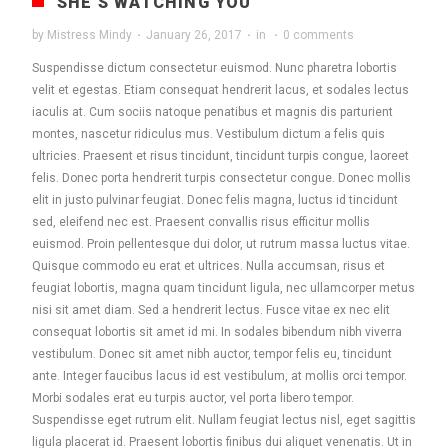
SHE’S WATCHING YOU
by
Mistress Mindy
·
January 26, 2017
·
in
·
0 comments
Suspendisse dictum consectetur euismod. Nunc pharetra lobortis
velit et egestas. Etiam consequat hendrerit lacus, et sodales lectus
iaculis at. Cum sociis natoque penatibus et magnis dis parturient
montes, nascetur ridiculus mus. Vestibulum dictum a felis quis
ultricies. Praesent et risus tincidunt, tincidunt turpis congue, laoreet
felis. Donec porta hendrerit turpis consectetur congue. Donec mollis
elit in justo pulvinar feugiat. Donec felis magna, luctus id tincidunt
sed, eleifend nec est. Praesent convallis risus efficitur mollis
euismod. Proin pellentesque dui dolor, ut rutrum massa luctus vitae.
Quisque commodo eu erat et ultrices. Nulla accumsan, risus et
feugiat lobortis, magna quam tincidunt ligula, nec ullamcorper metus
nisi sit amet diam. Sed a hendrerit lectus. Fusce vitae ex nec elit
consequat lobortis sit amet id mi. In sodales bibendum nibh viverra
vestibulum. Donec sit amet nibh auctor, tempor felis eu, tincidunt
ante. Integer faucibus lacus id est vestibulum, at mollis orci tempor.
Morbi sodales erat eu turpis auctor, vel porta libero tempor.
Suspendisse eget rutrum elit. Nullam feugiat lectus nisl, eget sagittis
ligula placerat id. Praesent lobortis finibus dui aliquet venenatis. Ut in