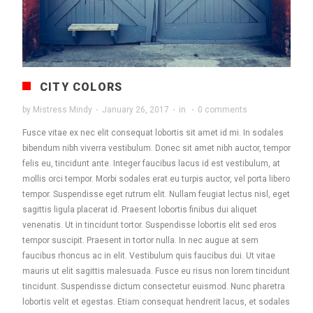
CITY COLORS
by
Mistress Mindy
·
January 26, 2017
·
in
·
0 comments
Fusce vitae ex nec elit consequat lobortis sit amet id mi. In sodales
bibendum nibh viverra vestibulum. Donec sit amet nibh auctor, tempor
felis eu, tincidunt ante. Integer faucibus lacus id est vestibulum, at
mollis orci tempor. Morbi sodales erat eu turpis auctor, vel porta libero
tempor. Suspendisse eget rutrum elit. Nullam feugiat lectus nisl, eget
sagittis ligula placerat id. Praesent lobortis finibus dui aliquet
venenatis. Ut in tincidunt tortor. Suspendisse lobortis elit sed eros
tempor suscipit. Praesent in tortor nulla. In nec augue at sem
faucibus rhoncus ac in elit. Vestibulum quis faucibus dui. Ut vitae
mauris ut elit sagittis malesuada. Fusce eu risus non lorem tincidunt
tincidunt. Suspendisse dictum consectetur euismod. Nunc pharetra
lobortis velit et egestas. Etiam consequat hendrerit lacus, et sodales