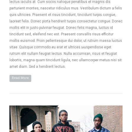
lectus iaculis at. Cum sociis natoque penatibus et magnis dis
parturient montes, nascetur ridiculus mus. Vestibulum dictum a felis
quis ultricies. Praesent et risus tincidunt, tincidunt turpis congue,
laoreet felis. Donec porta hendrerit turpis consectetur congue. Donec
mollis elit in justo pulvinar feugiat. Donec felis magna, luctus id
tincidunt sed, eleifend nec est. Praesent convallis risus efficitur
mollis euismod. Proin pellentesque dui dolor, ut rutrum massa luctus
vitae. Quisque commodo eu erat et ultrices ыuspendisse eget
rutrum elit nullam feugiat lectus. Nulla accumsan, risus et feugiat
lobortis, magna quam tincidunt ligula, nec ullamcorper metus nisi sit
amet diam. Sed a hendrerit lectus.
Read More