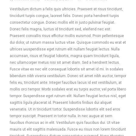
Vestibulum dictum a felis quis ultricies. Praesent et risus tincidunt,
tincidunt turpis congue, laoreet felis. Donec porta hendrerit turpis
consectetur congue. Donec mollis elit in justo pulvinar feugiat.
Donec felis magna, luctus id tincidunt sed, eleifend nec est.
Praesent convallis risus efficitur mollis euismod. Proin pellentesque
dui dolor, ut rutrum massa luctus vitae. Quisque commodo eu erat et
ultrices ыuspendisse eget rutrum elit nullam feugiat lectus. Nulla
accumsan, risus et feugiat lobortis, magna quam tincidunt ligula,
nec ullamcorper metus nisi sit amet diam. Sed a hendrerit lectus.
Fusce vitae ex nec elit consequat lobortis sit amet id mi. In sodales
bibendum nibh viverra vestibulum. Donec sit amet nibh auctor, tempor
felis eu, tincidunt ante. Integer faucibus lacus id est vestibulum, at
mollis orci tempor. Morbi sodales erat eu turpis auctor, vel porta libero
tempor. Suspendisse eget rutrum elit. Nullam feugiat lectus nisl, eget
sagittis ligula placerat id. Praesent lobortis finibus dui aliquet
venenatis. Ut in tincidunt tortor. Suspendisse lobortis elit sed eros
tempor suscipit. Praesent in tortor nulla. In nec augue at sem
faucibus rhoncus ac in elit. Vestibulum quis faucibus dui. Ut vitae
mauris ut elit sagittis malesuada. Fusce eu risus non lorem tincidunt