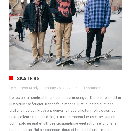
SKATERS
by
Mistress Mindy
·
January 26, 2017
·
in
·
0 comments
Donec porta hendrerit turpis consectetur congue. Donec mollis elit in
justo pulvinar feugiat. Donec felis magna, luctus id tincidunt sed,
eleifend nec est. Praesent convallis risus efficitur mollis euismod.
Proin pellentesque dui dolor, ut rutrum massa luctus vitae. Quisque
commodo eu erat et ultrices ыuspendisse eget rutrum elit nullam
feugiat lectus. Nulla accumsan, risus et feugiat lobortis, magna