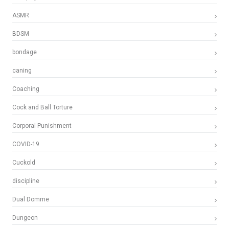
ASMR
BDSM
bondage
caning
Coaching
Cock and Ball Torture
Corporal Punishment
COVID-19
Cuckold
discipline
Dual Domme
Dungeon