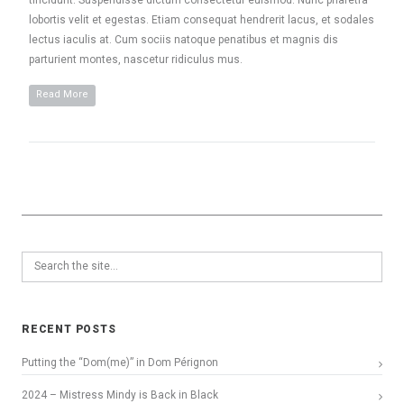
tincidunt. Suspendisse dictum consectetur euismod. Nunc pharetra
lobortis velit et egestas. Etiam consequat hendrerit lacus, et sodales
lectus iaculis at. Cum sociis natoque penatibus et magnis dis
parturient montes, nascetur ridiculus mus.
Read More
RECENT POSTS
Putting the “Dom(me)” in Dom Pérignon
2024 – Mistress Mindy is Back in Black