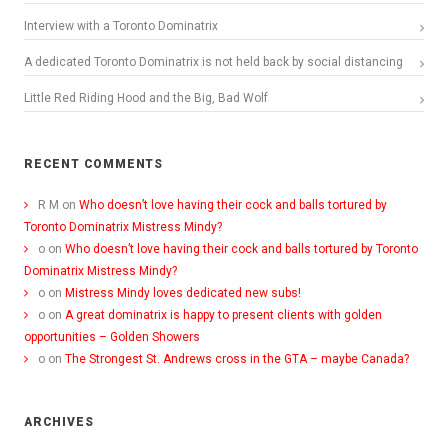
Interview with a Toronto Dominatrix
A dedicated Toronto Dominatrix is not held back by social distancing
Little Red Riding Hood and the Big, Bad Wolf
RECENT COMMENTS
R M
on
Who doesn’t love having their cock and balls tortured by
Toronto Dominatrix Mistress Mindy?
o
on
Who doesn’t love having their cock and balls tortured by Toronto
Dominatrix Mistress Mindy?
o
on
Mistress Mindy loves dedicated new subs!
o
on
A great dominatrix is happy to present clients with golden
opportunities – Golden Showers
o
on
The Strongest St. Andrews cross in the GTA – maybe Canada?
ARCHIVES