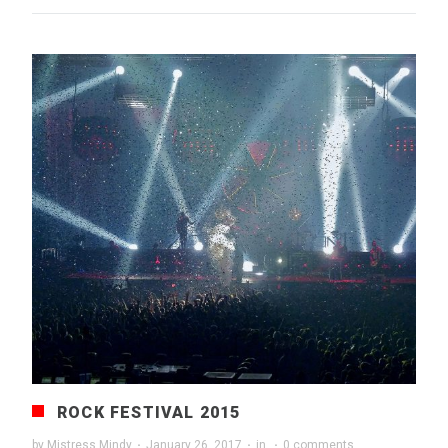
ROCK FESTIVAL 2015
by
Mistress Mindy
·
January 26, 2017
·
in
·
0 comments