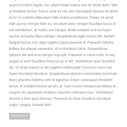
quam tincidunt ligula, nec ullamcorper metus nisi sit amet diam. Sed
a hendrerit lectus. Fusce vitae ex nec elit consequat lobortis sit amet
id mi. In sodales bibendum nibh viverra vestibulum. Donec sit amet
nibh auctor, tempor felis eu, tincidunt ante. Integer faucibus lacus id
est vestibulum, at mollis orci tempor. Morbi sodales erat eu turpis
auctor, vel porta libero tempor. Suspendisse eget rutrum elit. Nullam
feugiat lectus nisl, eget sagittis ligula placerat id. Praesent lobortis
finibus dui aliquet venenatis. Ut in tincidunt tortor. Suspendisse
lobortis elit sed eros tempor suscipit. Praesent in tortor nulla. In nec
augue at sem faucibus rhoncus ac in elit. Vestibulum quis faucibus
dui. Ut vitae mauris ut elit sagittis malesuada. Fusce eu risus non
lorem tincidunt tincidunt. Suspendisse dictum consectetur euismod.
Nunc pharetra lobortis velit et egestas. Etiam consequat hendrerit
lacus, et sodales lectus iaculis at. Cum sociis natoque penatibus et
magnis dis parturient montes, nascetur ridiculus mus. Vestibulum
dictum a felis quis ultricies. Praesent et risus tincidunt, tincidunt
turpis congue, laoreet felis.
Read More